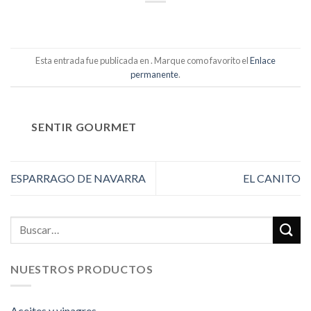
Esta entrada fue publicada en . Marque como favorito el
Enlace
permanente
.
SENTIR GOURMET
ESPARRAGO DE NAVARRA
EL CANITO
Buscar
por:
NUESTROS PRODUCTOS
Aceites y vinagres