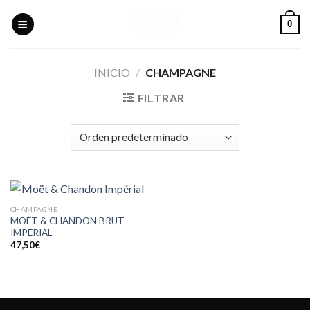
Skip
0
to
content
INICIO
/
CHAMPAGNE
FILTRAR
CHAMPAGNE
MOËT & CHANDON BRUT
IMPÉRIAL
47,50
€