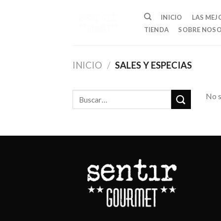
Skip
to
INICIO
LAS MEJ
content
TIENDA
SOBRE NOS
INICIO
/
SALES Y ESPECIAS
Buscar
No s
por: