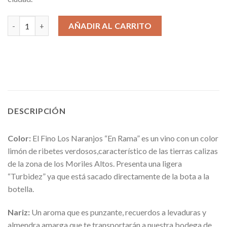
Fino Los Naranjos - Caja 6 unidades cantidad
AÑADIR AL CARRITO
DESCRIPCIÓN
Color:
El Fino Los Naranjos “En Rama” es un vino con un color
limón de ribetes verdosos,característico de las tierras calizas
de la zona de los Moriles Altos. Presenta una ligera
“Turbidez” ya que está sacado directamente de la bota a la
botella.
Nariz:
Un aroma que es punzante, recuerdos a levaduras y
almendra amarga que te transportarán a nuestra bodega de