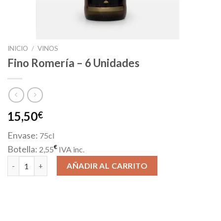
INICIO
/
VINOS
Fino Romería – 6 Unidades
15,50
€
Envase:
75cl
€
Botella:
2,55
IVA inc.
Fino Romería - 6 Unidades cantidad
AÑADIR AL CARRITO