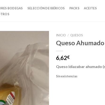
ORES BODEGAS
SELECCIÓN DE IBÉRICOS
PACKS
ACEITES
OTROS
INICIO
/
QUESOS
Queso Ahumado S
6,62
€
Queso Idiazabar ahumado (
Sin existencias