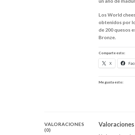
un año de madur
Los World chees
obtenidos por lo
de 200 quesos es
Bronze.
Comparte esto:
X
Fac
Me gusta esto:
Valoraciones
VALORACIONES
(0)