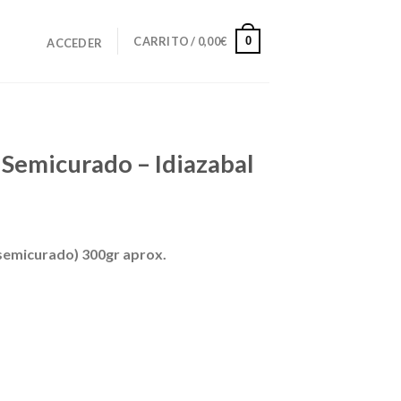
0
CARRITO /
0,00
€
ACCEDER
emicurado – Idiazabal
semicurado) 300gr aprox.