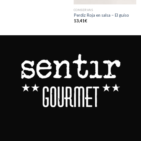
CONSERVAS
Perdiz Roja en salsa – El guiso
13,41
€