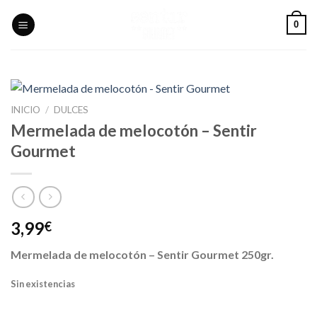
Skip
0
to
content
INICIO
/
DULCES
Mermelada de melocotón – Sentir
Gourmet
3,99
€
Mermelada de melocotón – Sentir Gourmet 250gr.
Sin existencias