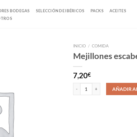
ORES BODEGAS
SELECCIÓN DE IBÉRICOS
PACKS
ACEITES
OTROS
INICIO
/
COMIDA
Mejillones escab
7,20
€
Mejillones escabeche 8/12 can
AÑADIR A