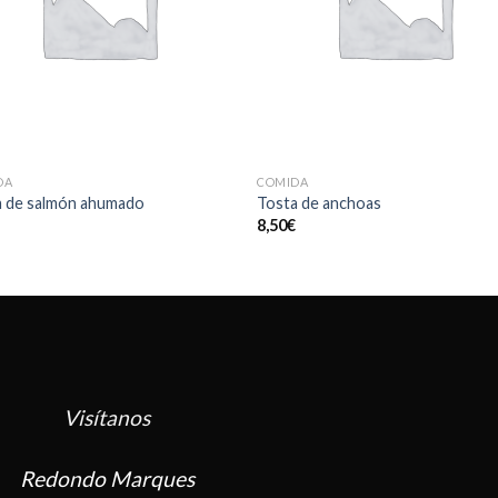
DA
COMIDA
a de salmón ahumado
Tosta de anchoas
€
8,50
€
Visítanos
Redondo Marques