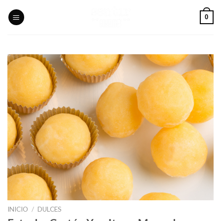
Skip
0
to
content
INICIO
/
DULCES